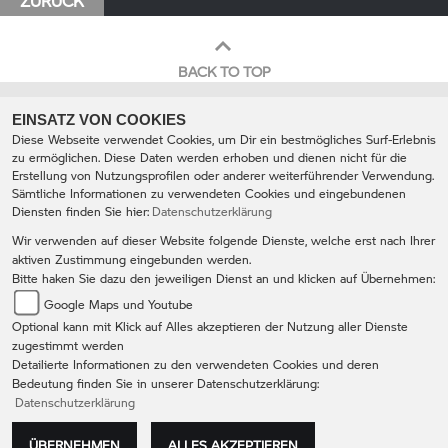
ZURÜCK
BACK TO TOP
EINSATZ VON COOKIES
Diese Webseite verwendet Cookies, um Dir ein bestmögliches Surf-Erlebnis
zu ermöglichen. Diese Daten werden erhoben und dienen nicht für die
Erstellung von Nutzungsprofilen oder anderer weiterführender Verwendung.
Sämtliche Informationen zu verwendeten Cookies und eingebundenen
Diensten finden Sie hier:
Datenschutzerklärung
Motorradsport Feil GmbH
Wir verwenden auf dieser Website folgende Dienste, welche erst nach Ihrer
Treuchtlingerstr. 2a 91781
aktiven Zustimmung eingebunden werden.
Weißenburg
Bitte haken Sie dazu den jeweiligen Dienst an und klicken auf Übernehmen:
09141 874460
Google Maps und Youtube
info@motorradsport-feil.de
Optional kann mit Klick auf Alles akzeptieren der Nutzung aller Dienste
IMPRESSUM
DATENSCHUTZ
zugestimmt werden
Detailierte Informationen zu den verwendeten Cookies und deren
AGB
DISCLAIMER
Bedeutung finden Sie in unserer Datenschutzerklärung:
Datenschutzerklärung
ÜBERNEHMEN
ALLES AKZEPTIEREN